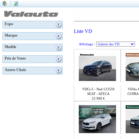
Expo
Liste VD
Marque
Affichage :
Modèle
Prix de Vente
Autres Choix
VDCi-5 - Nad:123559
VDAs-1
SEAT - ATECA
CUPRA
25 990 €