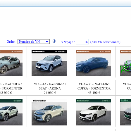
Ordre :
-
VN/page :
, (244 VN sélectionnés).
0 - Nad:860372
VDCi-13 - Nad:886831
VDAs-35 - Nad:64369
VDAs-
 - FORMENTOR
SEAT - ARONA
CUPRA - FORMENTOR
CU
43 990 €
24 990 €
45 490 €