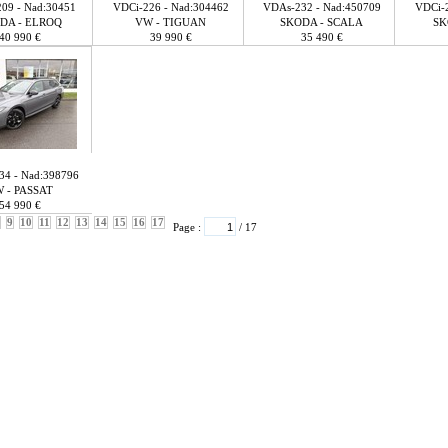
09 - Nad:30451
VDCi-226 - Nad:304462
VDAs-232 - Nad:450709
VDCi-2
DA - ELROQ
VW - TIGUAN
SKODA - SCALA
SK
40 990 €
39 990 €
35 490 €
4 - Nad:398796
 - PASSAT
54 990 €
9
10
11
12
13
14
15
16
17
Page :
/ 17