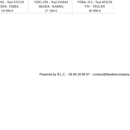
62 - Nad:335316
VDCi-290 - Nad:543644
VDMe-313 - Nad:403256
ODA - FABIA
SKODA - KAMIQ
VW - TIGUAN
19 990 €
27 290 €
40 990 €
Powered by B.L.C. - 06 86 28 80 07 - contact@bluelinecompany.