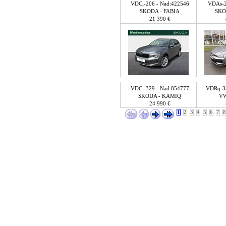
VDCi-206 - Nad:422546
VDAs-2
SKODA - FABIA
SKO
21 390 €
VDCi-329 - Nad:854777
VDRq-33
SKODA - KAMIQ
VW
24 990 €
1
2
3
4
5
6
7
8