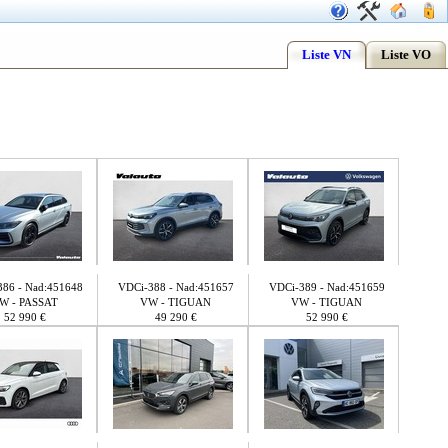
Liste VN
Liste VO
86 - Nad:451648
VDCi-388 - Nad:451657
VDCi-389 - Nad:451659
W - PASSAT
VW - TIGUAN
VW - TIGUAN
52 990 €
49 290 €
52 990 €