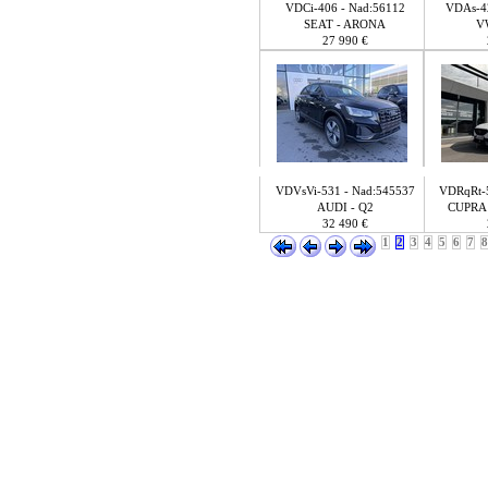
VDCi-406 - Nad:56112
VDAs-42
SEAT - ARONA
V
27 990 €
VDVsVi-531 - Nad:545537
VDRqRt-5
AUDI - Q2
CUPRA
32 490 €
1
2
3
4
5
6
7
8