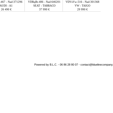
467 - Nad:371296
VDRqRt-486 - Nad:646201
VDVsVw-516 - Nad:301368
AUDI - A1
SEAT - TARRACO
VW - TAIGO
26 490 €
37 990 €
29 990 €
Powered by B.L.C. - 06 86 28 80 07 - contact@bluelinecompany.