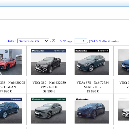
Ordre :
-
VN/page :
, (244 VN sélectionnés).
38 - Nad:430205
VDCi-369 - Nad:422259
VDAs-375 - Nad:72784
VDCi-3
 - TIGUAN
VW - T-ROC
SEAT - Ibiza
V
47 990 €
39 990 €
19 890 €