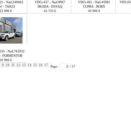
1 - Nad:249463
VDCi-457 - Nad:8967
VDCi-461 - Nad:45981
VDVsVi-
W - TAIGO
SKODA - ENYAQ
CUPRA - BORN
22 990 €
41 755 €
43 990 €
35 - Nad:762932
 - FORMENTOR
29 990 €
9
10
11
12
13
14
15
16
17
Page :
/ 17