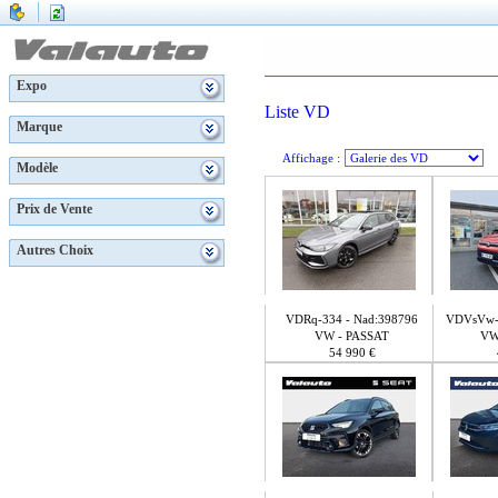
Expo
Liste VD
Marque
Affichage :
Modèle
Prix de Vente
Autres Choix
VDRq-334 - Nad:398796
VDVsVw-3
VW - PASSAT
VW
54 990 €