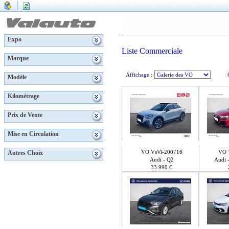
Expo
Liste Commerciale
Marque
Affichage :
Modèle
Kilométrage
Prix de Vente
Mise en Circulation
VO VsVi-200716
VO 
Autres Choix
Audi - Q2
Audi 
33 990 €