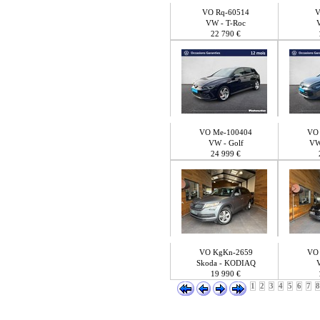
VO Rq-60514
V
VW - T-Roc
22 790 €
VO Me-100404
VO 
VW - Golf
VW
24 999 €
VO KgKn-2659
VO
Skoda - KODIAQ
19 990 €
1
2
3
4
5
6
7
8