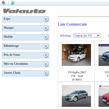
Expo
Liste Commerciale
Marque
Affichage :
Modèle
Kilométrage
Prix de Vente
Mise en Circulation
VO KgKn-2667
VO 
Autres Choix
VW - Golf
V
16 990 €