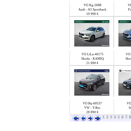
VO Kg-2688
V
Audi - A3 Sportback
Fo
19 990 €
VO LtLa-40175
VO 
Skoda - KAMIQ
Sko
21 690 €
VO Rq-60537
VO
VW - T-Roc
S
28 890 €
1
2
3
4
5
6
7
8