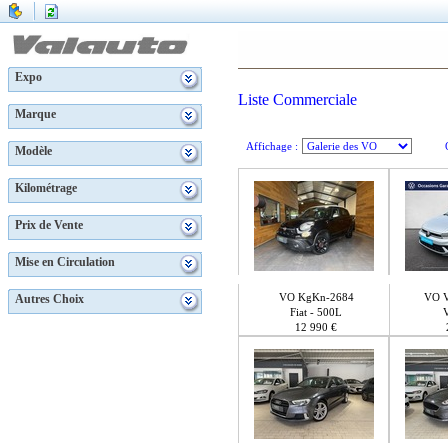
Expo
Liste Commerciale
Marque
Affichage :
Modèle
Kilométrage
Prix de Vente
Mise en Circulation
VO KgKn-2684
VO 
Autres Choix
Fiat - 500L
12 990 €