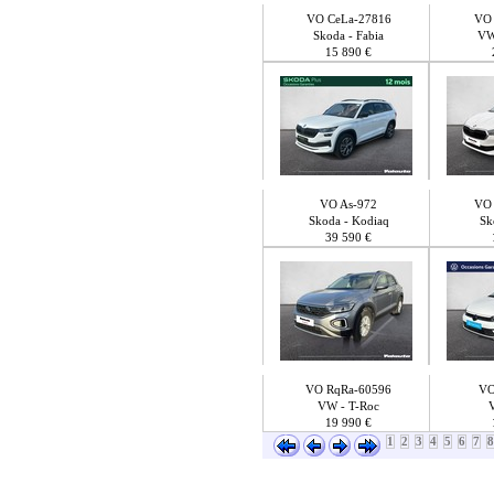
VO CeLa-27816
VO 
Skoda - Fabia
VW
15 890 €
VO As-972
VO 
Skoda - Kodiaq
Sk
39 590 €
VO RqRa-60596
VO
VW - T-Roc
19 990 €
1
2
3
4
5
6
7
8