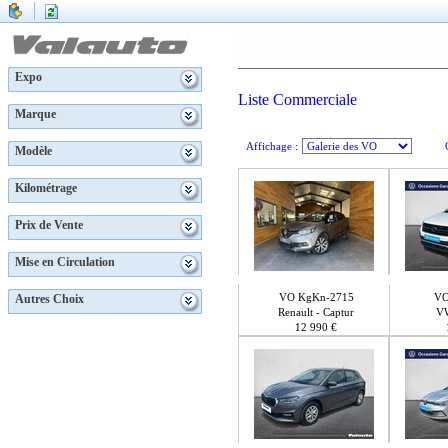
Expo
Liste Commerciale
Marque
Affichage :
Modèle
Kilométrage
Prix de Vente
Mise en Circulation
VO KgKn-2715
VO
Autres Choix
Renault - Captur
VW
12 990 €