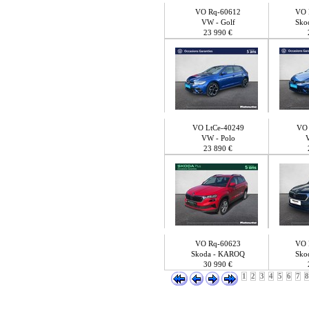
VO Rq-60612
VO 
VW - Golf
Sko
23 990 €
VO LtCe-40249
VO 
VW - Polo
23 890 €
VO Rq-60623
VO 
Skoda - KAROQ
Sko
30 990 €
1
2
3
4
5
6
7
8