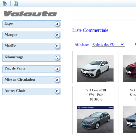
Expo
Liste Commerciale
Marque
Affichage :
Modèle
Kilométrage
Prix de Vente
Mise en Circulation
VO Ce-27838
VO 
Autres Choix
VW - Polo
Sko
18 390 €